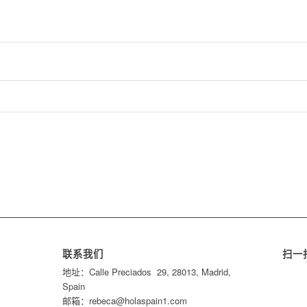
联系我们
扫一
地址：Calle Preciados 29, 28013, Madrid,
Spain
邮箱：rebeca@holaspain1.com