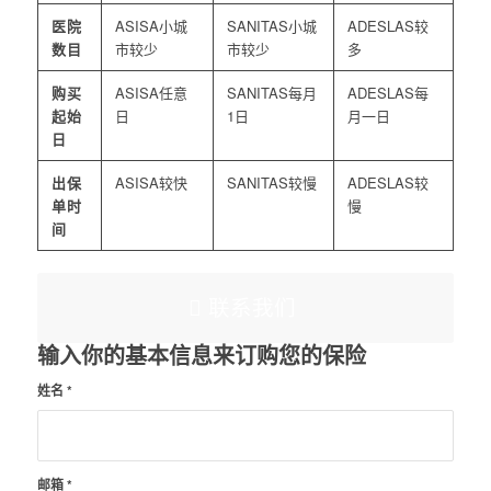
医院
小城
小城
较
数目
市较少
市较少
多
购买
任意
每月
每
起始
日
1日
月一日
日
出保
较快
较慢
较
单时
慢
间
联系我们
输入你的基本信息来订购您的保险
姓名
*
邮箱
*