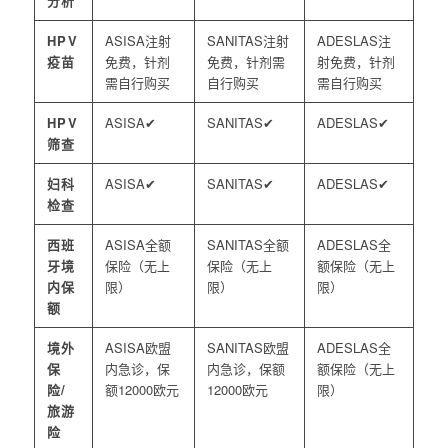
分析
HPV
注射
注射
注
疫苗
免费，针剂
免费，针剂需
射免费，针剂
需自行购买
自行购买
需自行购买
HPV
✔
✔
✔
筛查
妇科
✔
✔
✔
检查
西班
全额
全额
全
牙境
保险（无上
保险（无上
额保险（无上
内保
限）
限）
限）
额
境外
欧盟
欧盟
全
保
内急诊，保
内急诊，保额
额保险（无上
险/
额12000欧元
12000欧元
限）
旅游
险